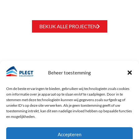
BEKIJK ALLE PROJECTEN
GA NAAR
ST. BAENT
Beheer toestemming
Geeft invulling aan het maatschappelijk
HOME
verantwoord en betrokken ondernemen
PROJECTEN
Om de beste ervaringen te bieden, gebruiken wij technologieën zoals cookies
van Plegt Bouwgroep. Dat doen we door
om informatie over je apparaat op te slaan en/of te raadplegen. Door in te
OVER ONS
stemmen met deze technologieën kunnen wij gegevens zoals surfgedrag of
een bijdrage te leveren aan de bestrijding
ACTUEEL
unieke ID's op deze site verwerken. Als je geen toestemming geeft of uw
van armoede.
VACATURES
toestemming intrekt, kan dit een nadelige invloed hebben op bepaalde functies
en mogelijkheden.
CONTACT
LEES MEER
Accepteren