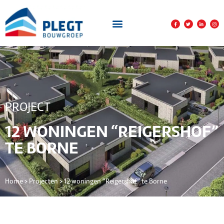
PROJECT
12 WONINGEN “REIGERSHOF”
TE BORNE
Home
>
Projecten
>
12 woningen “Reigershof” te Borne