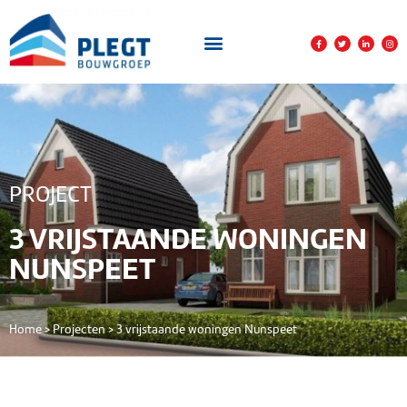
PROJECT
3 VRIJSTAANDE WONINGEN
NUNSPEET
Home
>
Projecten
>
3 vrijstaande woningen Nunspeet