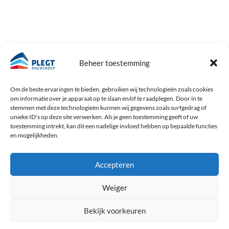
GA NAAR
ST. BAENT
Beheer toestemming
Geeft invulling aan het maatschappelijk
HOME
verantwoord en betrokken ondernemen
PROJECTEN
Om de beste ervaringen te bieden, gebruiken wij technologieën zoals cookies
van Plegt Bouwgroep. Dat doen we door
om informatie over je apparaat op te slaan en/of te raadplegen. Door in te
OVER ONS
stemmen met deze technologieën kunnen wij gegevens zoals surfgedrag of
een bijdrage te leveren aan de bestrijding
ACTUEEL
unieke ID's op deze site verwerken. Als je geen toestemming geeft of uw
van armoede.
VACATURES
toestemming intrekt, kan dit een nadelige invloed hebben op bepaalde functies
en mogelijkheden.
CONTACT
LEES MEER
Accepteren
Weiger
Bekijk voorkeuren
Copyright © 2026 Plegt Bouwgroep
Algemene voorwaarden