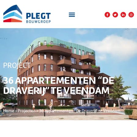
PROJECT
36 APPARTEMENTEN “DE
DRAVERIJ” TE VEENDAM
Home
>
Projecten
>
36 appartementen “De Draverij” te Veendam