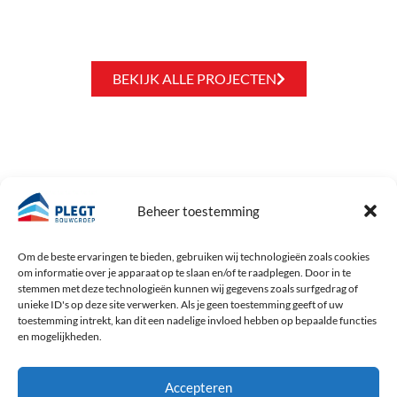
BEKIJK ALLE PROJECTEN
GA NAAR
ST. BAENT
Beheer toestemming
Geeft invulling aan het maatschappelijk
HOME
verantwoord en betrokken ondernemen
PROJECTEN
Om de beste ervaringen te bieden, gebruiken wij technologieën zoals cookies
van Plegt Bouwgroep. Dat doen we door
om informatie over je apparaat op te slaan en/of te raadplegen. Door in te
OVER ONS
stemmen met deze technologieën kunnen wij gegevens zoals surfgedrag of
een bijdrage te leveren aan de bestrijding
ACTUEEL
unieke ID's op deze site verwerken. Als je geen toestemming geeft of uw
van armoede.
VACATURES
toestemming intrekt, kan dit een nadelige invloed hebben op bepaalde functies
en mogelijkheden.
CONTACT
LEES MEER
Accepteren