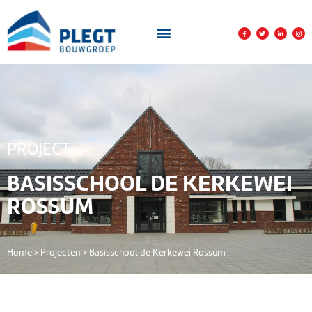
PROJECT
BASISSCHOOL DE KERKEWEI
ROSSUM
Home
>
Projecten
>
Basisschool de Kerkewei Rossum