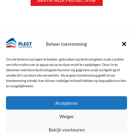
GA NAAR
ST. BAENT
Beheer toestemming
Geeft invulling aan het maatschappelijk
HOME
verantwoord en betrokken ondernemen
PROJECTEN
Om de beste ervaringen te bieden, gebruiken wij technologieën zoals cookies
van Plegt Bouwgroep. Dat doen we door
om informatie over je apparaat op te slaan en/of te raadplegen. Door in te
OVER ONS
stemmen met deze technologieën kunnen wij gegevens zoals surfgedrag of
een bijdrage te leveren aan de bestrijding
ACTUEEL
unieke ID's op deze site verwerken. Als je geen toestemming geeft of uw
van armoede.
VACATURES
toestemming intrekt, kan dit een nadelige invloed hebben op bepaalde functies
en mogelijkheden.
CONTACT
LEES MEER
Accepteren
Weiger
Bekijk voorkeuren